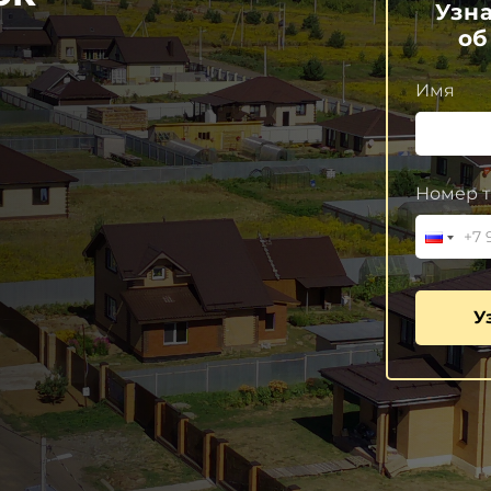
Узн
об
Имя
Номер т
У