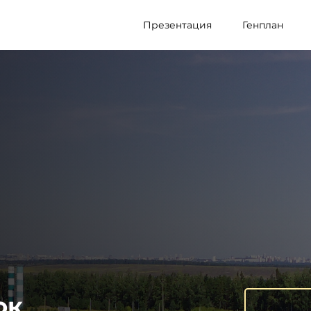
Презентация
Генплан
ок