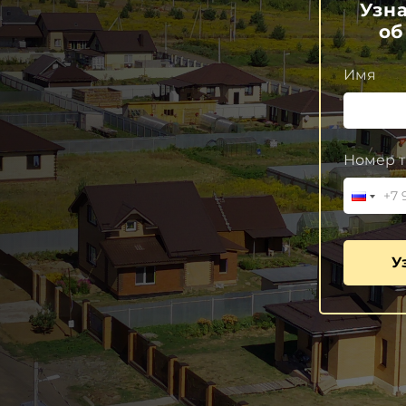
Узн
об
Имя
Номер т
У