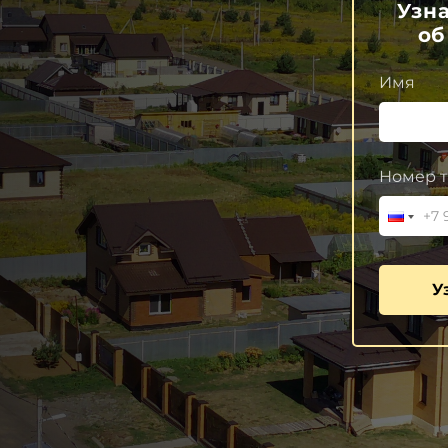
Узн
об
Имя
Номер т
У