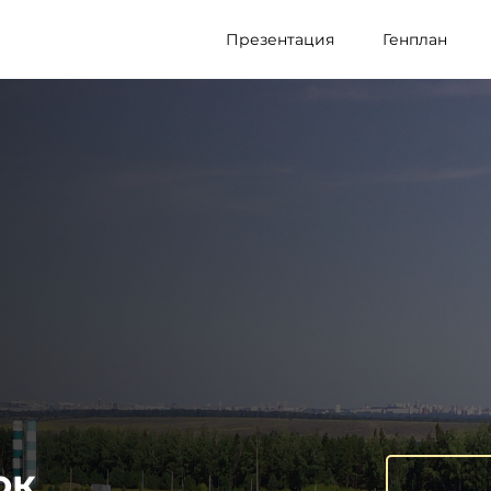
Презентация
Генплан
ок