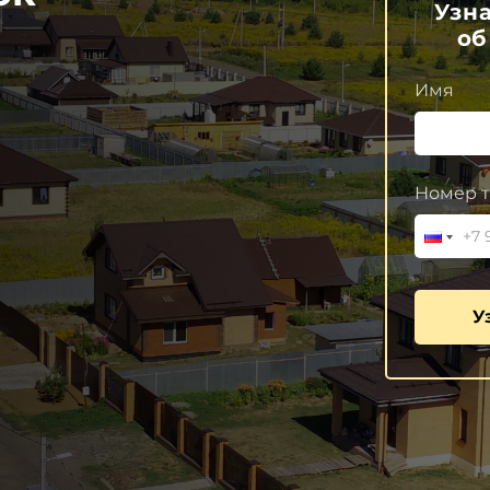
Узн
об
Имя
Номер т
У