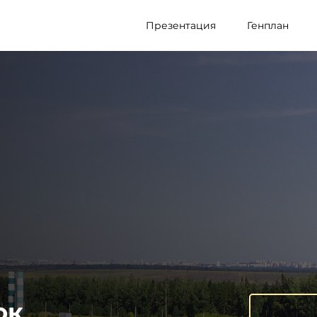
Презентация
Генплан
ок