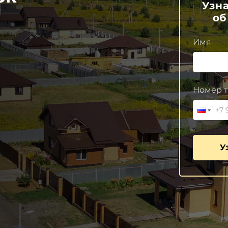
Узн
об
Имя
Номер т
У