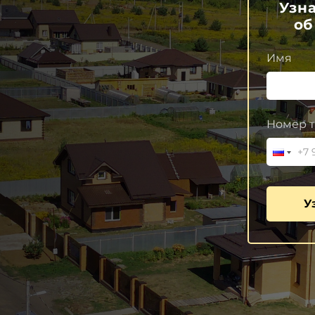
Узн
об
Имя
Номер т
У